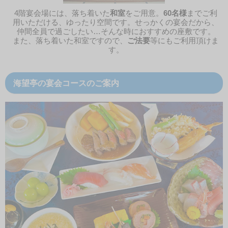
4階宴会場には、落ち着いた
和室
をご用意。
60名様
までご利
用いただける、ゆったり空間です。せっかくの宴会だから、
仲間全員で過ごしたい…そんな時におすすめの座敷です。
また、落ち着いた和室ですので、
ご法要
等にもご利用頂けま
す。
海望亭の宴会コースのご案内