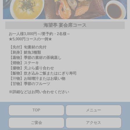
海望亭 宴会席コース
お一人様3,000円～/要予約・2名様～
★5,000円コースの一例★
【先付】旬素材の先付
【刺身】鮮魚3種類
【蒸物】季節の素材の茶碗蒸し
【焼物】ステーキ
【揚物】天ぷら盛り合わせ
【飯物】炊き込みご飯またはにぎり寿司
【汁物】お味噌汁またはお吸い物
【甘物】季節のフルーツ
※詳細などはお問い合わせください
TOP
メニュー
ご宴会
アクセス