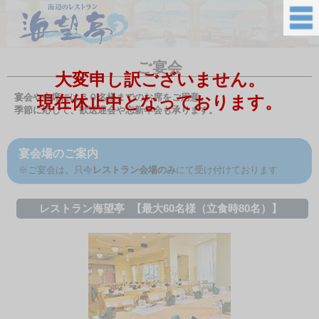
ご宴会
大変申し訳ございません。
宴会や会席には６０名様までのお席をご用意。
現在休止中となっております。
季節に応じて、歓送迎会や忘新年会も承ります。
宴会場のご案内
※ご宴会は、只今
レストラン会場のみ
にて受け付けております
レストラン海望亭
【最大60名様（立食時80名）】